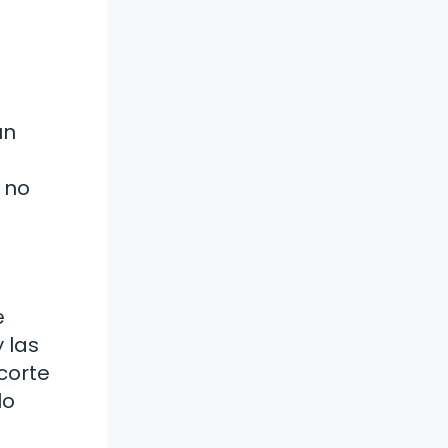
un
 no
e
 las
corte
lo