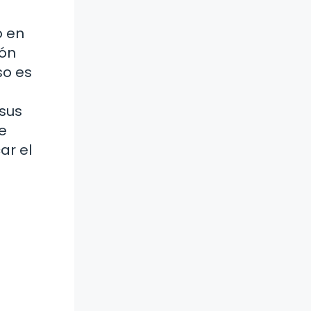
o en
ión
so es
 sus
e
ar el