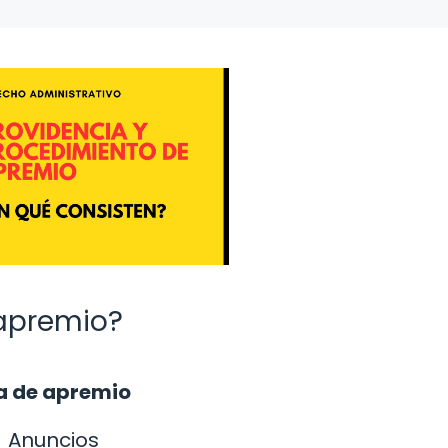
 apremio?
a de apremio
Anuncios