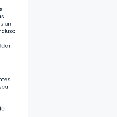
s
ás
es un
ncluso
ldar
ntes
sca
de