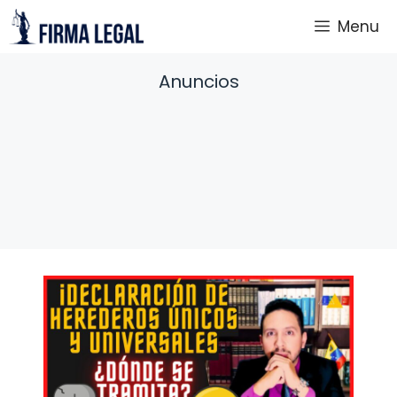
Saltar
Menu
al
contenido
Anuncios