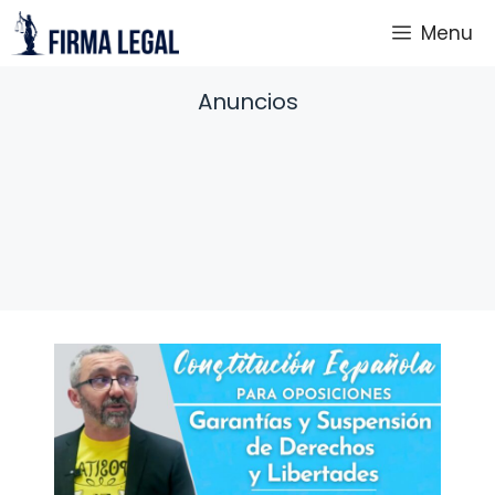
Saltar
Menu
al
contenido
Anuncios