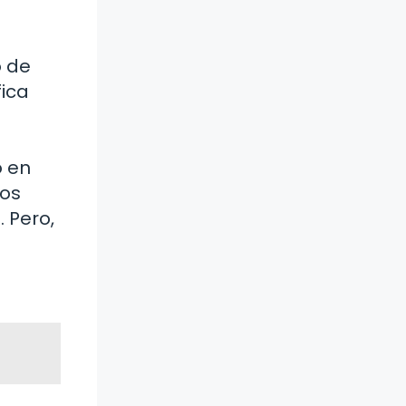
o de
fica
o en
nos
 Pero,