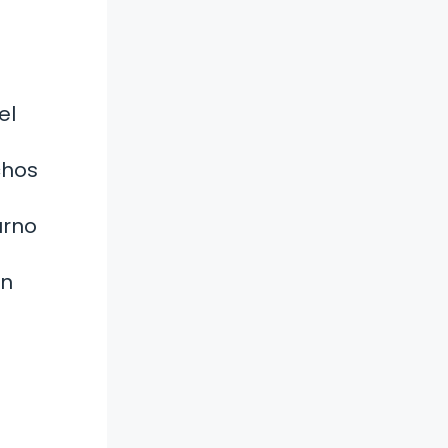
el
chos
urno
an