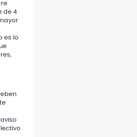
tre
e de 4
 mayor
 es lo
que
res,
deben
te
 aviso
lectivo