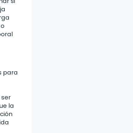
ar si
ja
arga
 o
boral
s para
 ser
ue la
cción
ida