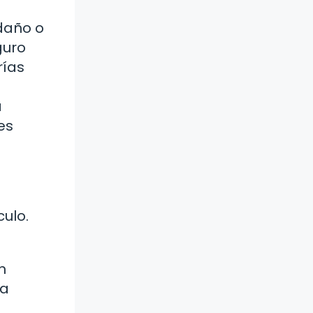
daño o
guro
rías
a
es
culo.
n
na