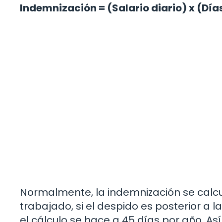
Indemnización = (Salario diario) x (Día
Normalmente, la indemnización se calcu
trabajado, si el despido es posterior a l
el cálculo se hace a 45 días por año. Así 