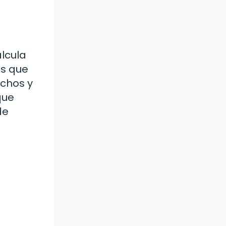
a
lcula
os que
chos y
que
de