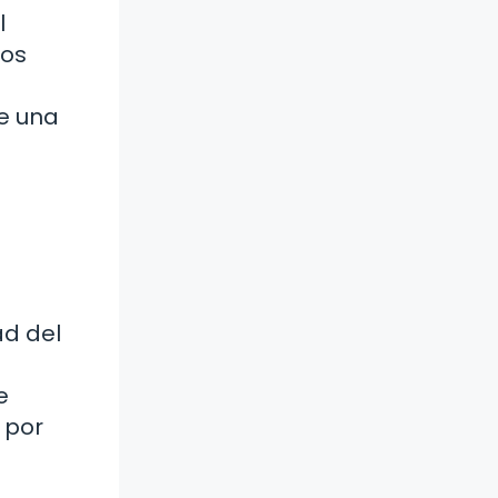
l
cos
de una
ad del
e
 por