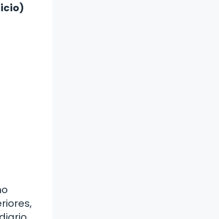
icio)
ño
riores,
diario