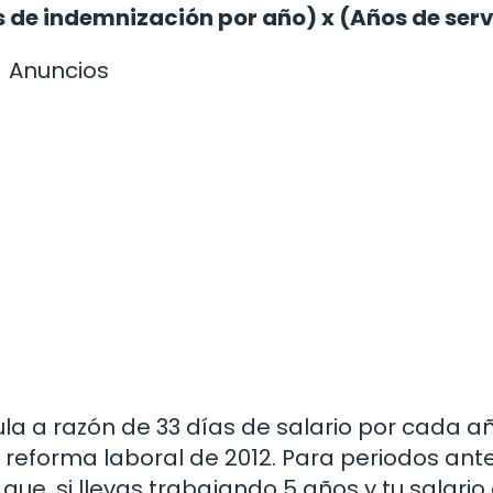
s de indemnización por año) x (Años de serv
Anuncios
la a razón de 33 días de salario por cada a
a reforma laboral de 2012. Para periodos ante
que, si llevas trabajando 5 años y tu salario 