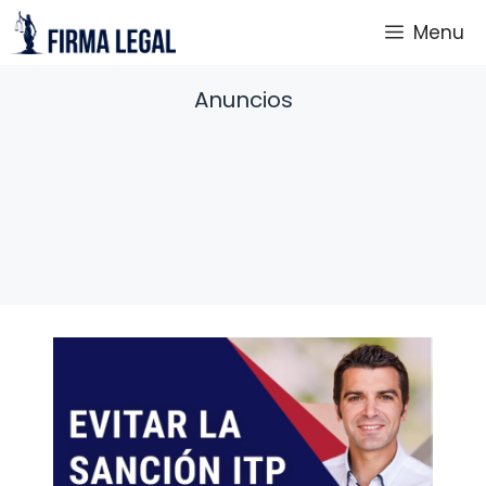
Saltar
Menu
al
contenido
Anuncios