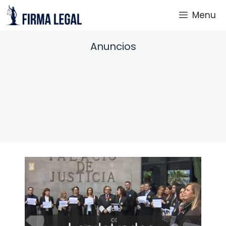
Saltar
Menu
al
contenido
Anuncios