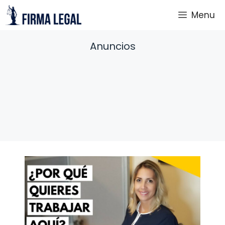
Saltar
Menu
al
contenido
Anuncios