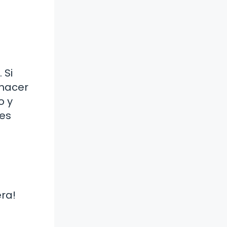
 Si
 hacer
o y
des
ra!