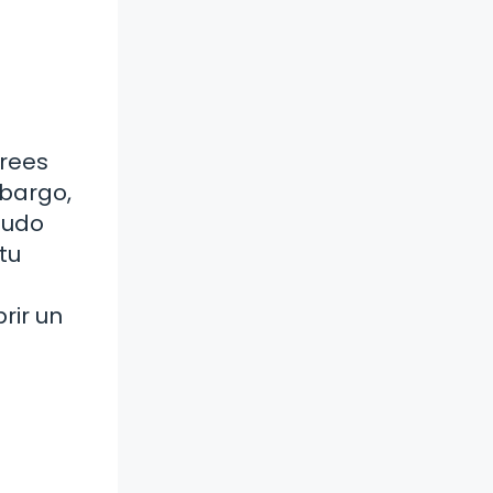
crees
mbargo,
nudo
tu
rir un