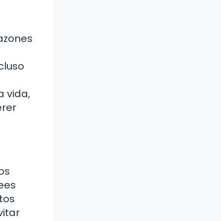
razones
ncluso
 vida,
erer
os
sees
tos
itar