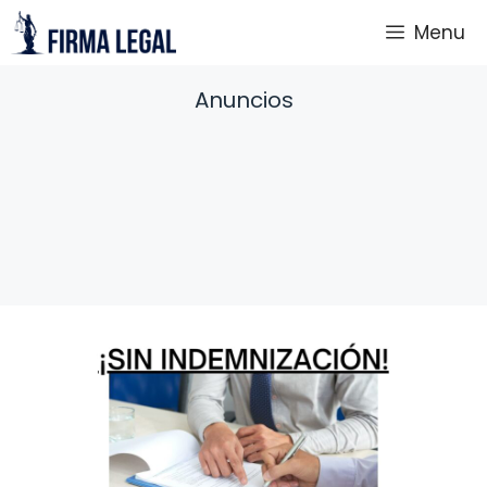
Saltar
Menu
al
contenido
Anuncios