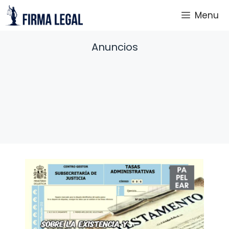
Saltar
Menu
al
contenido
Anuncios