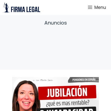
Saltar
Menu
al
contenido
Anuncios