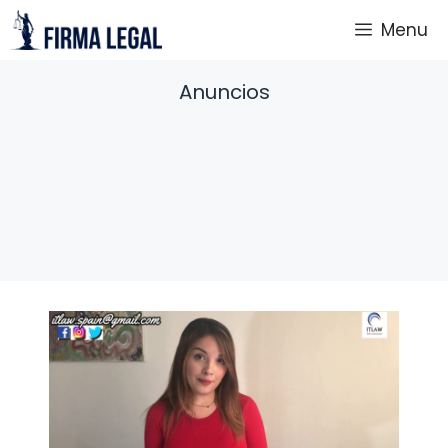
Saltar
Menu
al
contenido
Anuncios