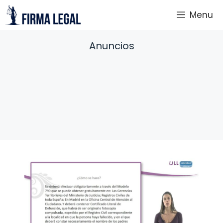
Saltar
Menu
al
contenido
Anuncios