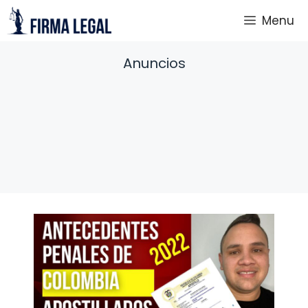
Saltar
Menu
al
contenido
Anuncios