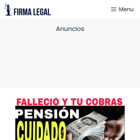
Saltar
Menu
al
contenido
Anuncios