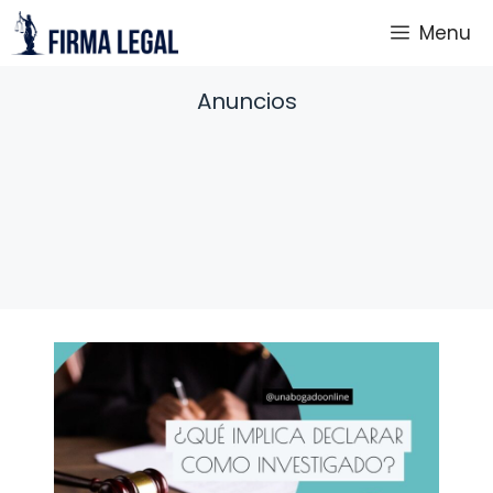
Saltar
Menu
al
contenido
Anuncios