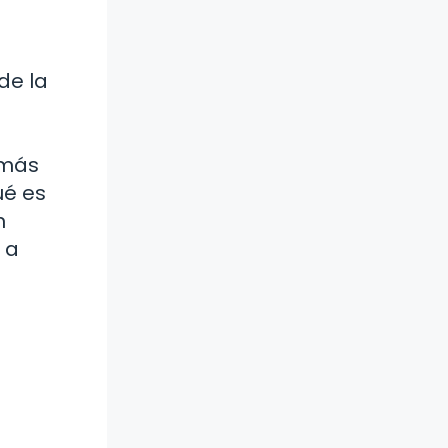
de la
n
 más
ué es
n
 a