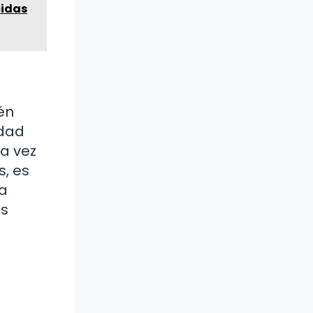
cidas
én
idad
na vez
s, es
la
es