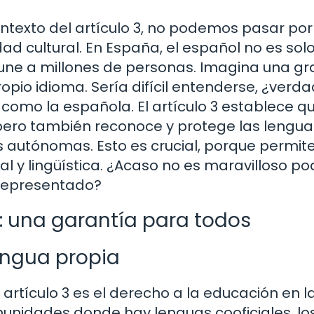
texto del artículo 3, no podemos pasar por
d cultural. En España, el español no es sol
une a millones de personas. Imagina una gr
pio idioma. Sería difícil entenderse, ¿verda
omo la española. El artículo 3 establece qu
, pero también reconoce y protege las lengua
s autónomas. Esto es crucial, porque permit
l y lingüística. ¿Acaso no es maravilloso po
 representado?
 una garantía para todos
engua propia
artículo 3 es el derecho a la educación en l
omunidades donde hay lenguas cooficiales, lo