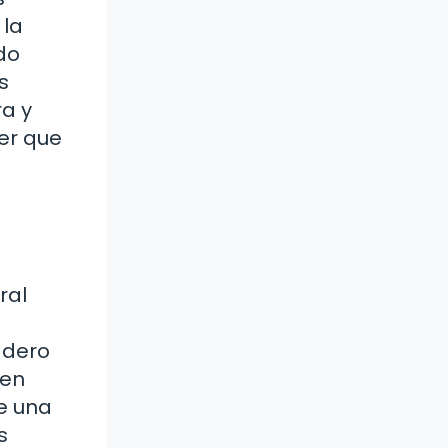
 la
do
s
ra y
er que
ral
adero
gen
de una
s