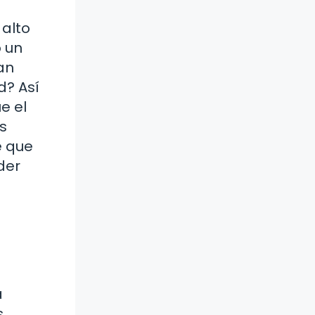
 alto
o un
an
d? Así
e el
s
e que
der
a
s