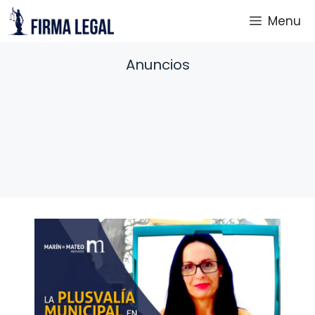
Saltar
Menu
al
contenido
Anuncios