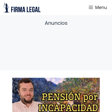
Saltar
Menu
al
contenido
Anuncios