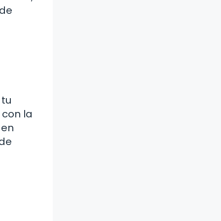
nde
 tu
 con la
 en
 de