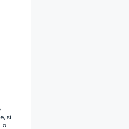
s
e
, si
 lo