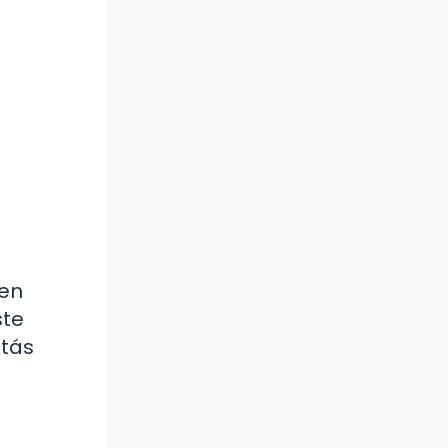
 en
ste
stás