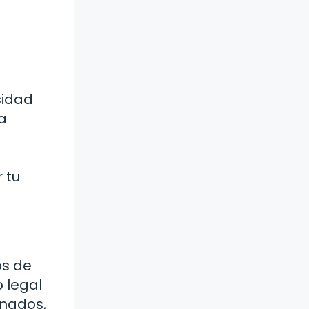
sidad
a
 tu
os de
o legal
onados,