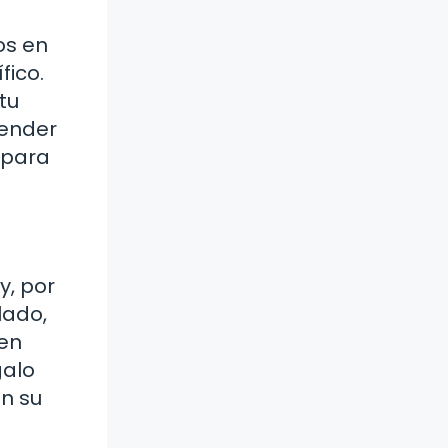
os en
fico.
tu
vender
 para
y, por
lado,
 en
galo
en su