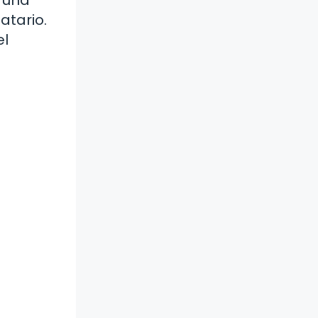
atario.
el