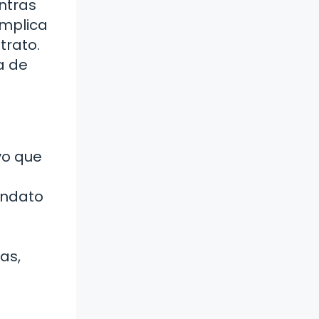
ntras
implica
trato.
a de
vo que
andato
as,