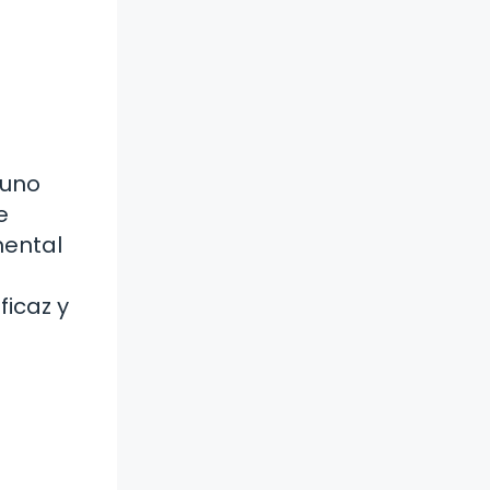
guno
e
mental
ficaz y