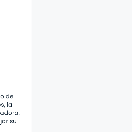
no de
s, la
madora.
jar su