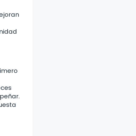
ejoran
unidad
rimero
eces
mpeñar.
uesta