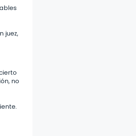
sables
s
n juez,
cierto
ión, no
iente.