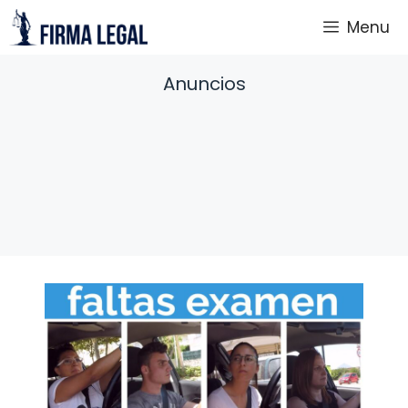
Saltar
Menu
al
contenido
Anuncios