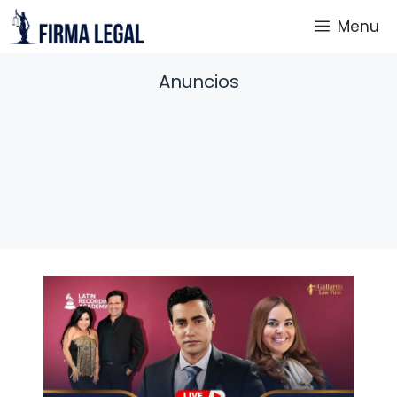
Saltar
Menu
al
contenido
Anuncios