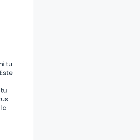
i tu
 Este
 tu
tus
 la