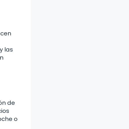
acen
y las
en
ón de
cios
oche o