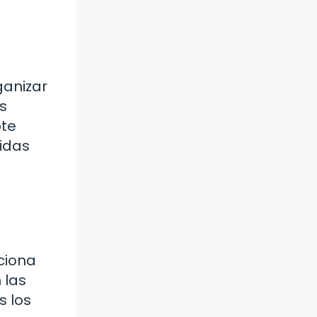
ganizar
s
pte
idas
ciona
 las
s los