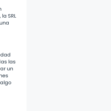
n
 la SRL
 una
lidad
das las
var un
ones
 algo