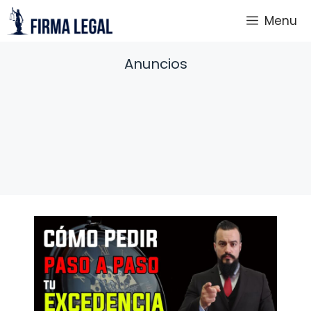
Saltar
Menu
al
contenido
Anuncios