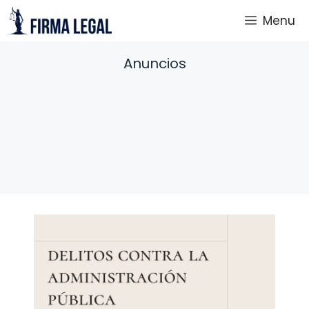
Saltar
Menu
al
contenido
Anuncios