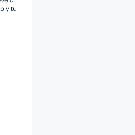
eve a
o y tu