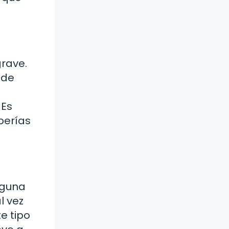
grave.
 de
 Es
berías
lguna
l vez
e tipo