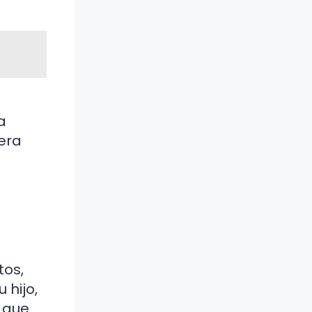
a
nera
tos,
 hijo,
e que