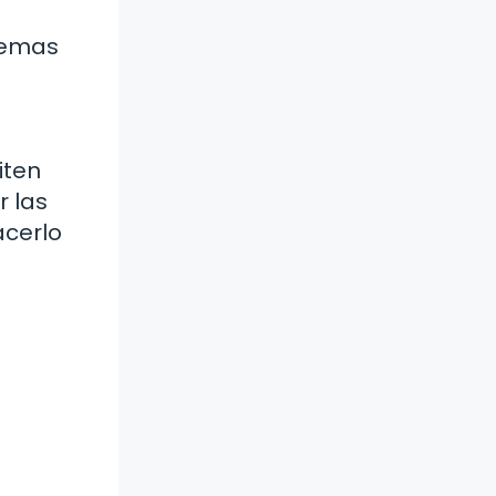
lemas
iten
r las
acerlo