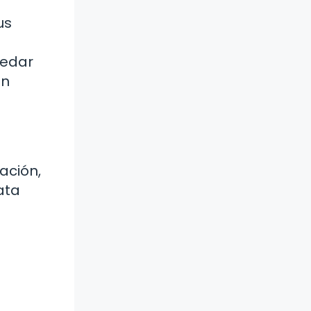
us
redar
un
ación,
ata
a