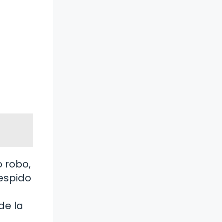
 robo,
espido
de la