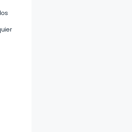
los
uier