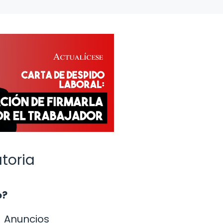
toria
o?
Anuncios