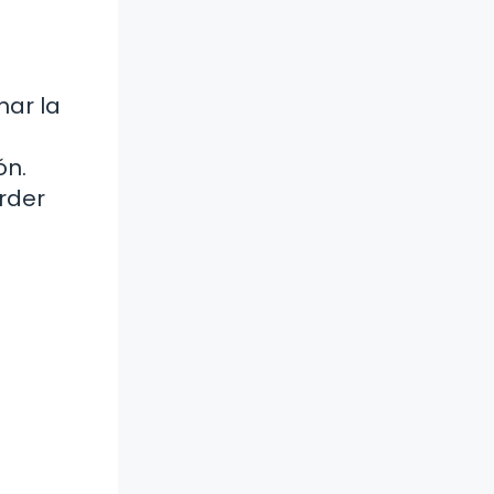
nar la
ón.
rder