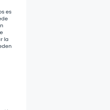
os es
uede
un
ue
r la
ueden