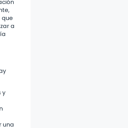
ación
nte,
a que
nzar a
ría
hay
 y
n
r una