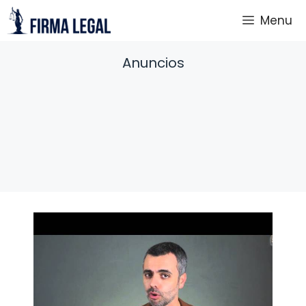
Saltar
Menu
al
contenido
Anuncios