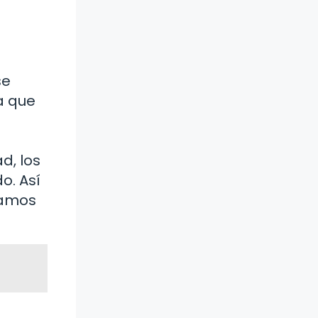
se
a que
d, los
o. Así
tamos