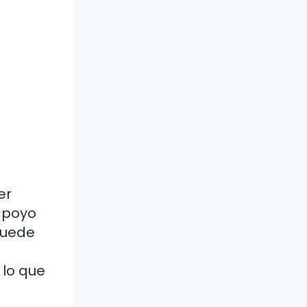
er
 apoyo
puede
 lo que