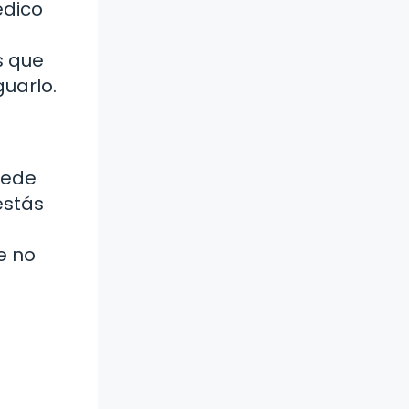
édico
s que
guarlo.
uede
estás
e no