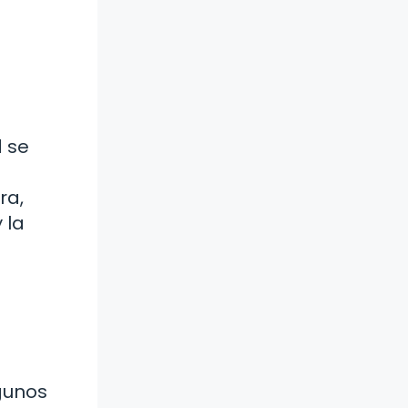
 se
ra,
 la
lgunos