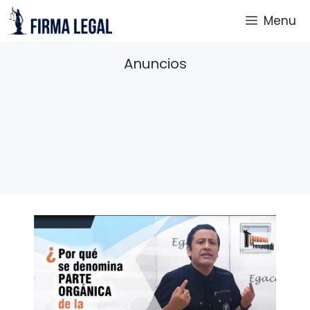
Saltar
Menu
al
contenido
Anuncios