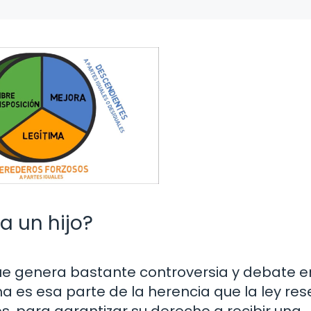
 a un hijo?
ue genera bastante controversia y debate e
a es esa parte de la herencia que la ley res
s, para garantizar su derecho a recibir una