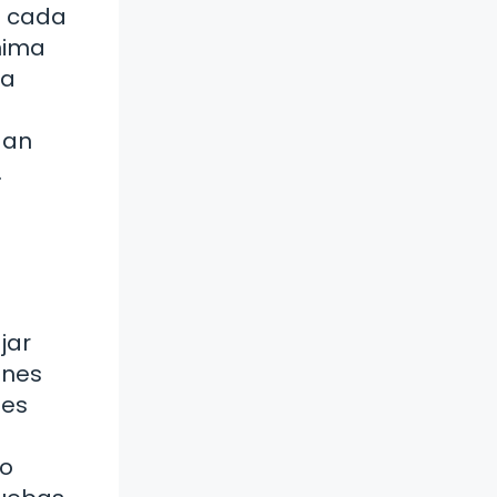
a cada
ínima
la
gan
.
jar
ones
nes
do