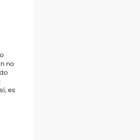
no
ón no
ndo
s
í, es