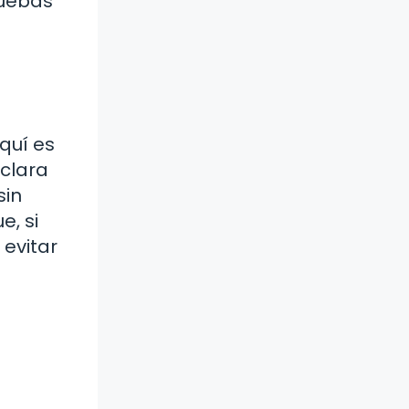
ruebas
quí es
 clara
sin
e, si
 evitar