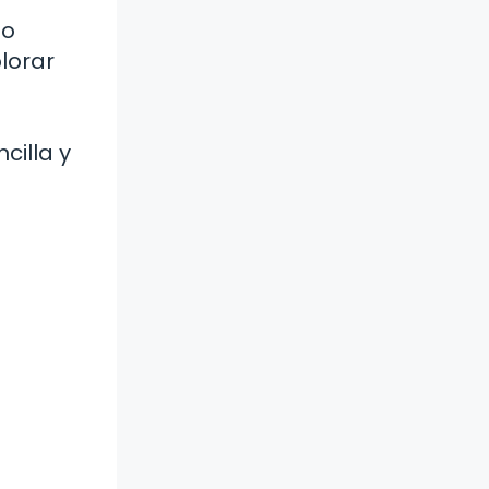
no
lorar
illa y