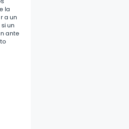
es
e la
r a un
 si un
ón ante
to