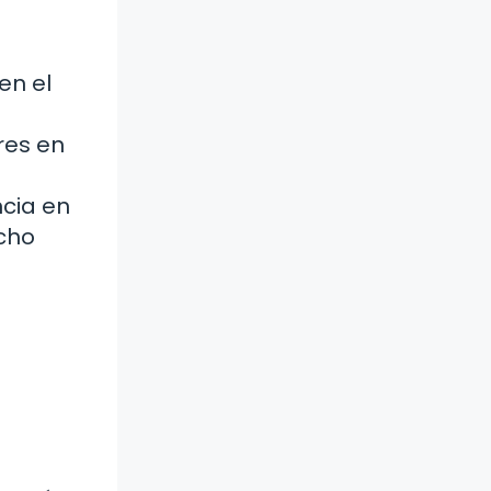
en el
res en
ncia en
echo