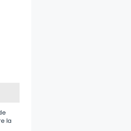
de
e la