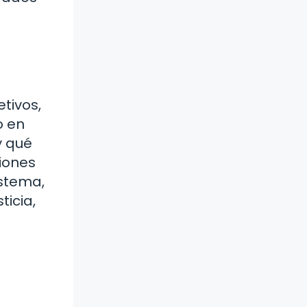
tivos,
o en
y qué
iones
istema,
ticia,