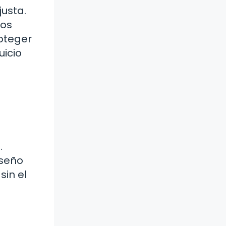
usta.
ros
oteger
uicio
.
iseño
sin el