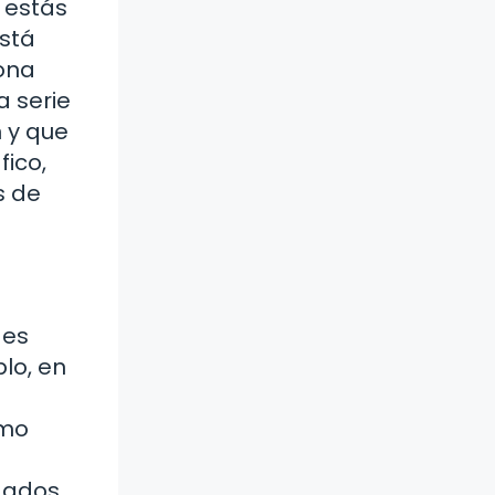
e estás
está
ona
 serie
n y que
fico,
s de
 es
lo, en
s
omo
ogados