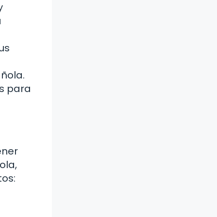
y
a
us
añola.
es para
ener
ola,
tos: