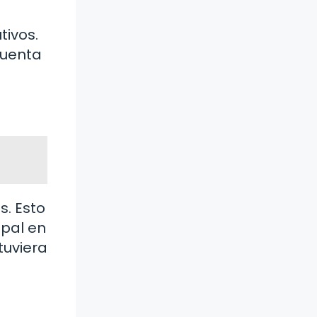
tivos.
cuenta
s. Esto
ipal en
tuviera