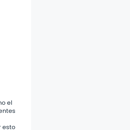
mo el
dentes
r esto