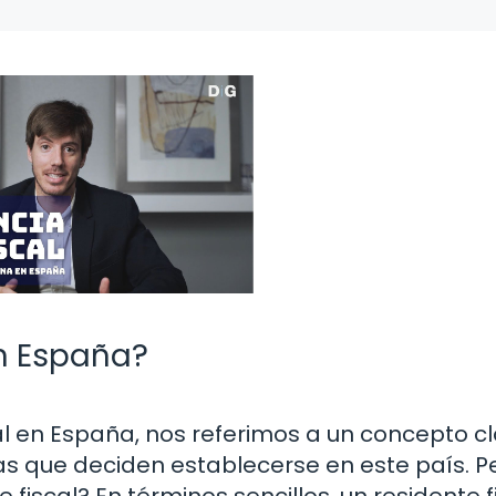
en España?
l en España, nos referimos a un concepto c
s que deciden establecerse en este país. Pe
 fiscal? En términos sencillos, un residente f