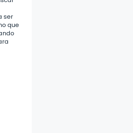
a ser
ino que
sando
ara