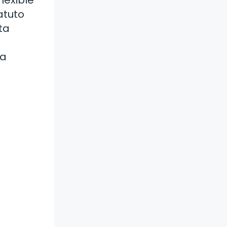
atuto
ta
la