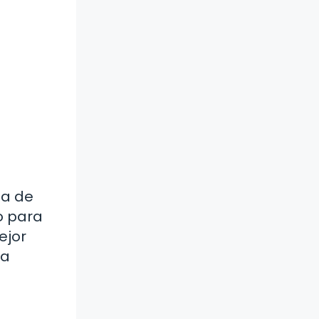
da de
o para
ejor
na