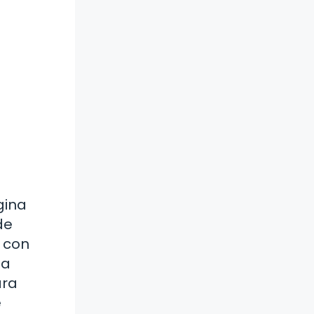
gina
de
 con
na
ara
e