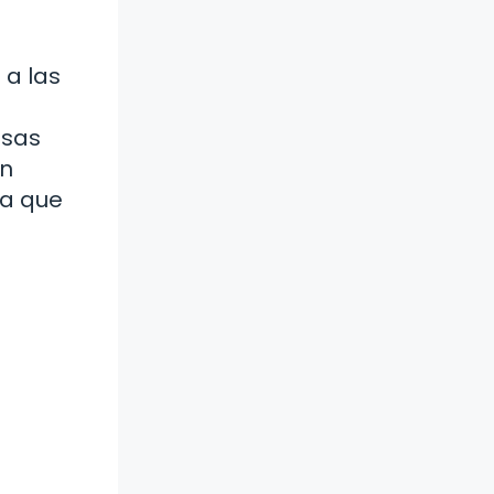
 a las
esas
en
la que