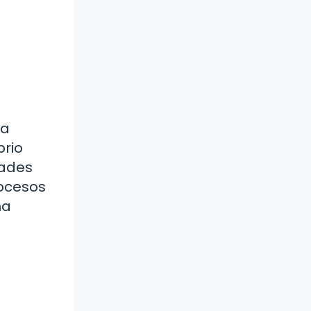
la
brio
dades
rocesos
na