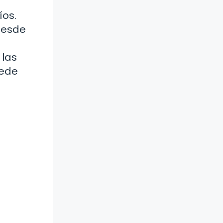
íos.
desde
 las
uede