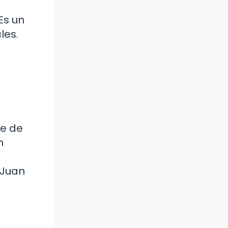
Es un
les.
se de
n
 Juan