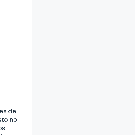
ces de
sto no
os