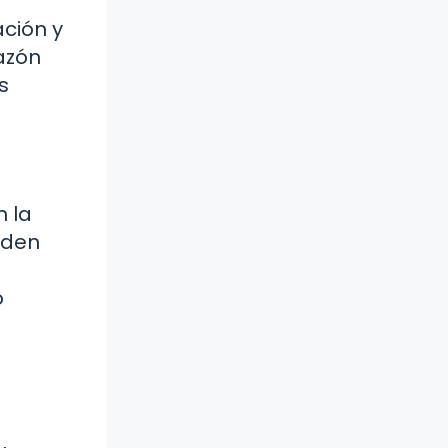
ación y
azón
s
 la
eden
o