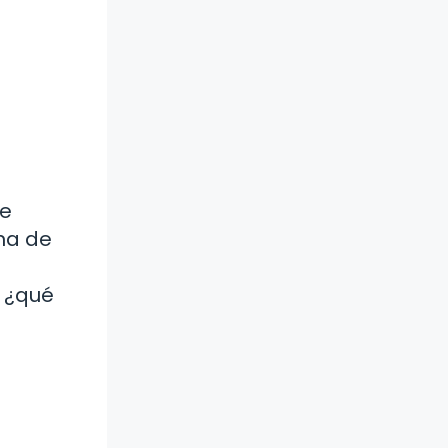
ue
ina de
, ¿qué