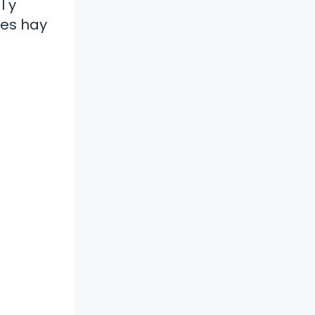
l y
ces hay