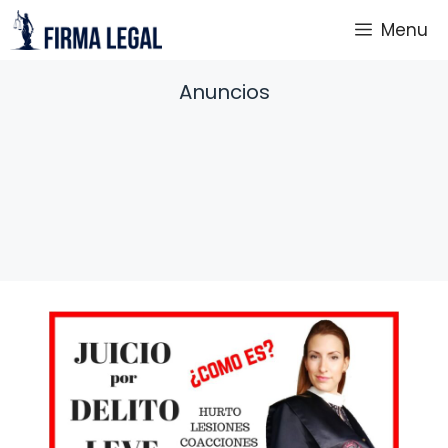
Saltar
Menu
al
contenido
Anuncios