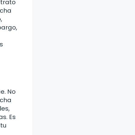
ntrato
echa
,
bargo,
as
ce. No
echa
les,
s. Es
 tu