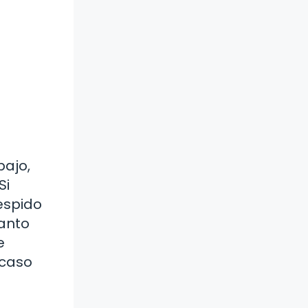
bajo,
Si
espido
anto
e
 caso