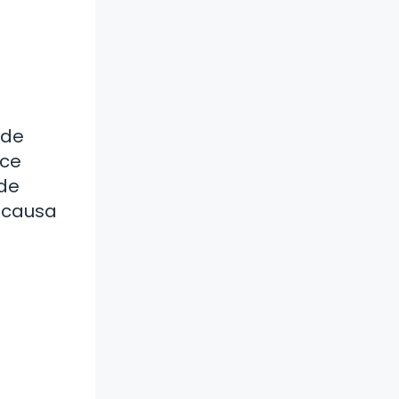
 de
ece
 de
 causa