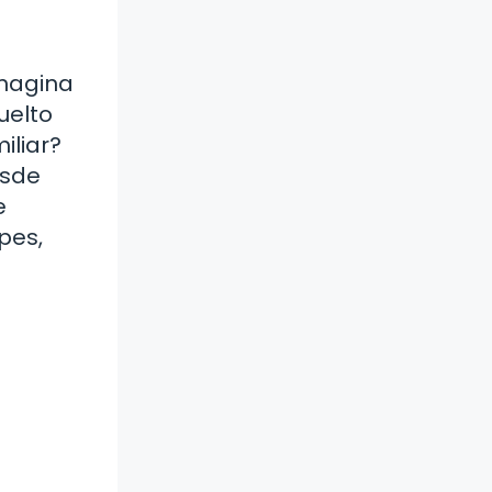
Imagina
uelto
iliar?
esde
e
pes,