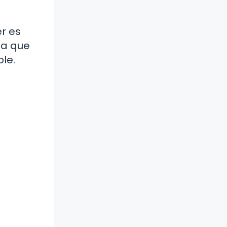
r es
da que
le.