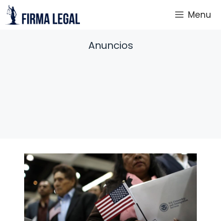
Saltar
Menu
al
contenido
Anuncios