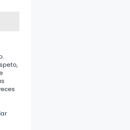
o.
speto,
e
as
veces
lar