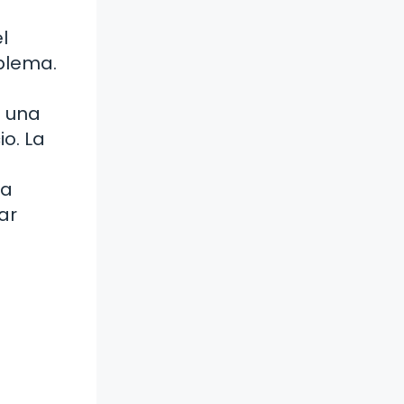
l
blema.
o una
o. La
la
ar