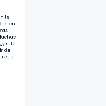
n te
ten en
eras
 Muchas
y si te
ir de
es que