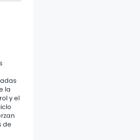
s
igadas
e la
ol y el
iclo
erzan
s de