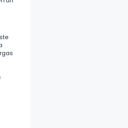
en un
ste
a
argas
u