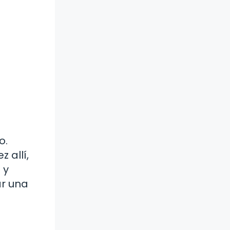
o.
 allí,
 y
ar una