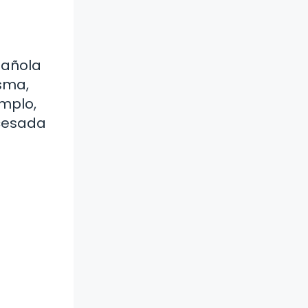
pañola
isma,
emplo,
ocesada