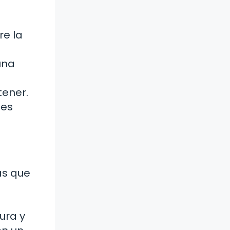
re la
una
tener.
tes
ás que
ura y