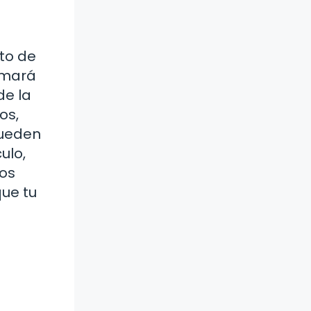
to de
omará
de la
os,
pueden
ulo,
tos
que tu