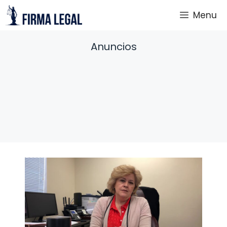
Saltar
Menu
al
contenido
Anuncios