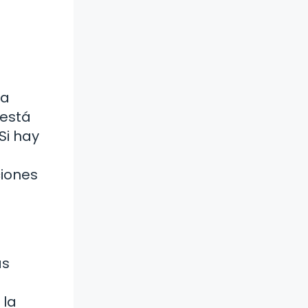
la
 está
Si hay
ciones
as
 la