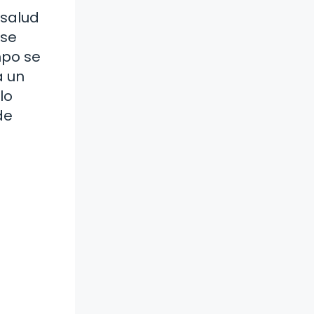
 salud
 se
mpo se
a un
lo
de