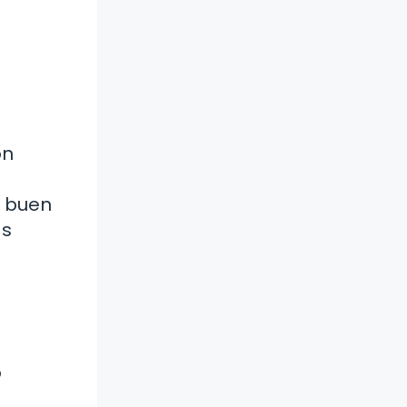
ón
n buen
as
o