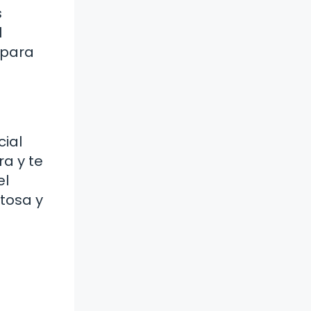
s
l
 para
cial
a y te
el
tosa y