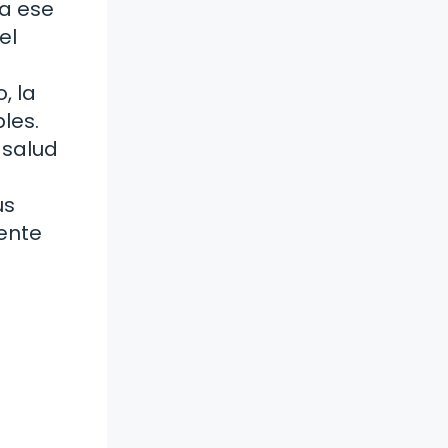
a ese
el
, la
les.
 salud
us
ente