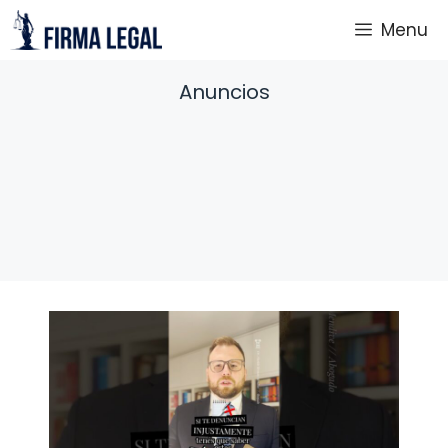
Saltar
Menu
al
contenido
Anuncios