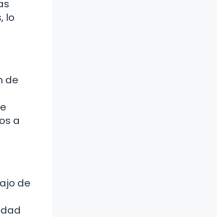
as
 lo
n de
 e
os a
bajo de
idad