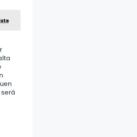
iste
r
alta
e
n
buen
 será