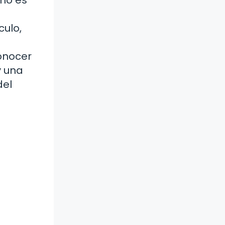
culo,
conocer
y una
del