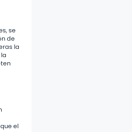
es, se
ón de
eras la
 la
eten
n
 que el