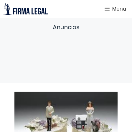
Saltar
Menu
al
contenido
Anuncios