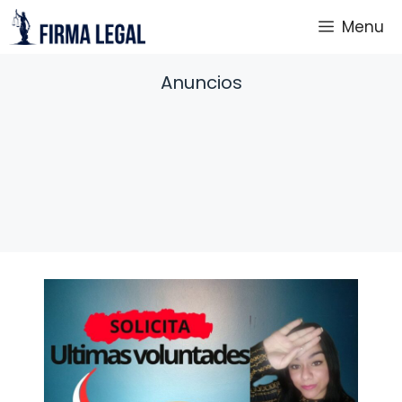
Saltar
Menu
al
contenido
Anuncios