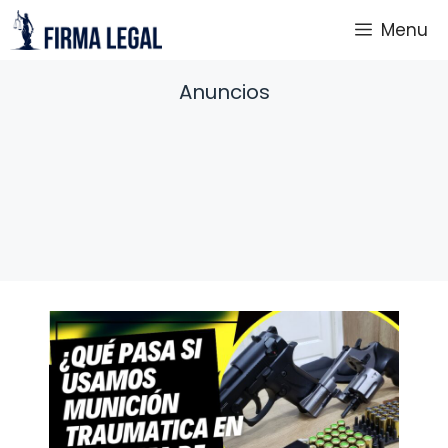
Saltar
Menu
al
contenido
Anuncios